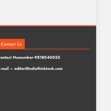
Contact Us
Contact Numumber-9818040053
-mail – editor@indiathinktank.com