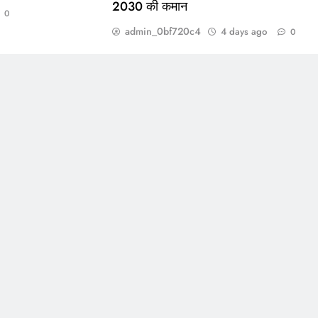
2030 की कमान
0
admin_0bf720c4
4 days ago
0
TECH
-सप्ताह
भारत ने ग्लासगो में ऐतिहासिक पदक तालिका के
िक और
साथ राष्ट्रमंडल खेल 2026 अभियान का
ा
किया समापन, अहमदाबाद को मिली 2030 की
कमान
4 days ago