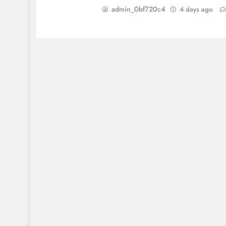
admin_0bf720c4
4 days ago
TECH
केंद्र सरकार ने नशा विरोधी 100
अभियान की शुरुआत की, आर्थ
बुनियादी ढांचे को मिला नया बढ़ाव
4 days ago