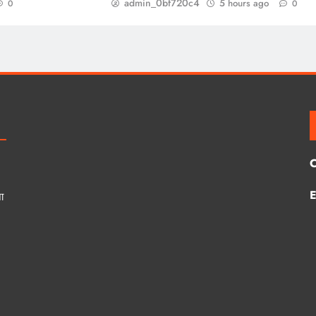
admin_0bf720c4
5 hours ago
0
0
E
ा