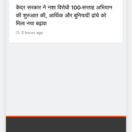
ताह अभियान
भारत ने ग्लासगो में ऐतिहासिक पदक तालिका के
ांचे को
साथ राष्ट्रमंडल खेल 2026 अभियान का किया
समापन, अहमदाबाद को मिली 2030 की कमान
2 hours ago