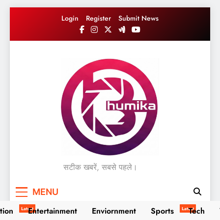
Skip
Login
Register
Submit News
to
content
सटीक खबरें, सबसे पहले।
MENU
tion
Latest
Entertainment
Enviornment
Sports
Latest
Tech