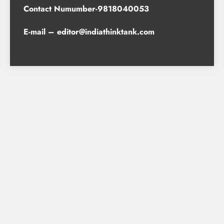
Contact Numumber-9818040053
E-mail – editor@indiathinktank.com