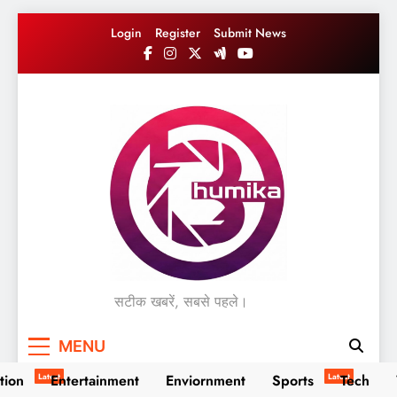
Skip
Login
Register
Submit News
to
content
सटीक खबरें, सबसे पहले।
MENU
tion
Latest
Entertainment
Enviornment
Sports
Latest
Tech