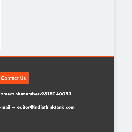
Contact Us
Contact Numumber-9818040053
-mail – editor@indiathinktank.com