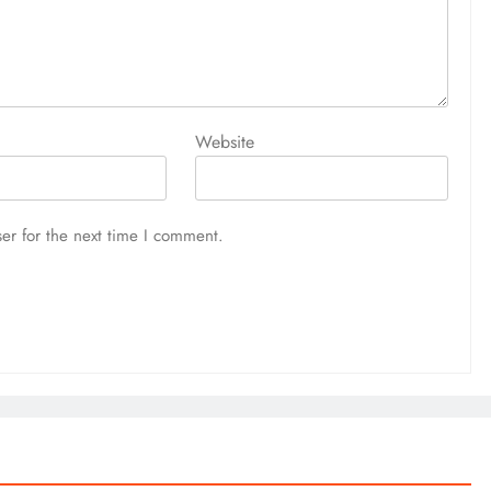
Website
TECH
-सप्ताह
भारत ने ग्लासगो में ऐतिहासिक पदक तालिका के
er for the next time I comment.
िक और
साथ राष्ट्रमंडल खेल 2026 अभियान का
ा
किया समापन, अहमदाबाद को मिली 2030 की
कमान
4 days ago