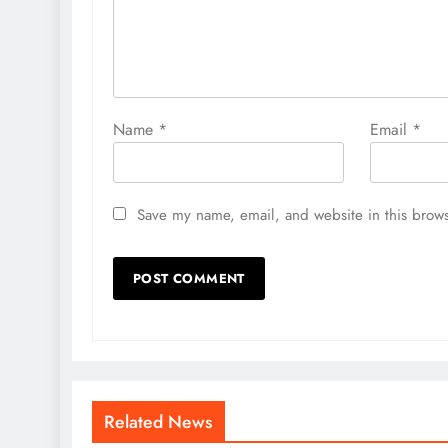
Name
*
Email
*
TECH
केंद्र सरकार ने नशा विरोधी 100
Save my name, email, and website in this brows
अभियान की शुरुआत की, आर्थ
बुनियादी ढांचे को मिला नया बढ़ाव
4 days ago
Related News