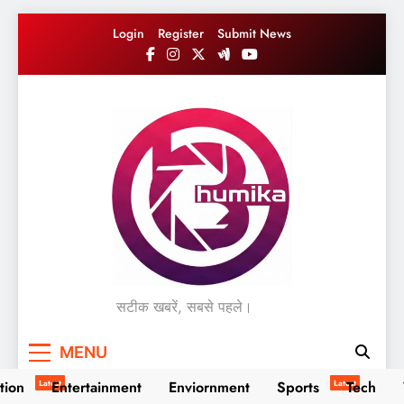
Skip
Login
Register
Submit News
to
content
सटीक खबरें, सबसे पहले।
MENU
tion
Latest
Entertainment
Enviornment
Sports
Latest
Tech