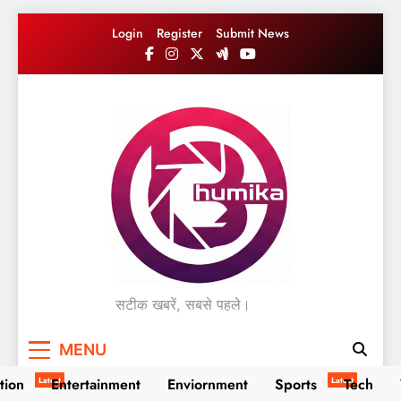
Skip
Login
Register
Submit News
to
content
सटीक खबरें, सबसे पहले।
MENU
tion
Latest
Entertainment
Enviornment
Sports
Latest
Tech