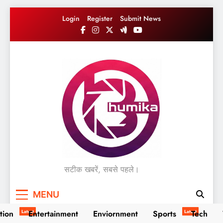
Skip
Login
Register
Submit News
to
content
सटीक खबरें, सबसे पहले।
MENU
tion
Latest
Entertainment
Enviornment
Sports
Latest
Tech