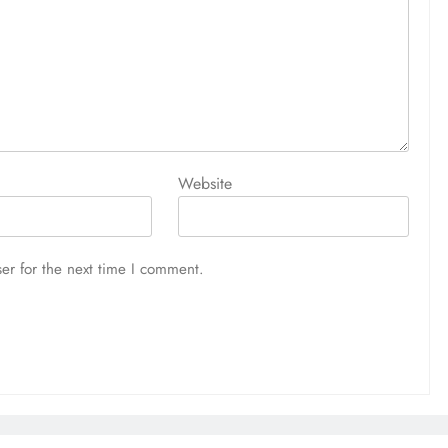
TECH
Website
-सप्ताह
भारत ने ग्लासगो में ऐतिहासिक पदक तालिका के
क और
साथ राष्ट्रमंडल खेल 2026 अभियान का
किया समापन, अहमदाबाद को मिली 2030 की
er for the next time I comment.
कमान
4 days ago