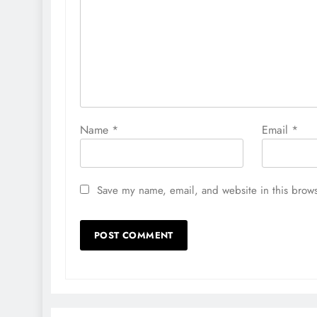
TECH
Name
*
Email
*
केंद्र सरकार ने नशा विरोधी 100
अभियान की शुरुआत की, आर्थि
बुनियादी ढांचे को मिला नया बढ़ावा
Save my name, email, and website in this brows
4 days ago