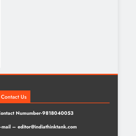
Contact Us
Contact Numumber-9818040053
-mail – editor@indiathinktank.com