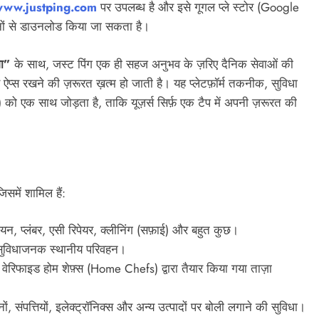
www.justping.com
पर उपलब्ध है और इसे गूगल प्ले स्टोर (Google
नों से डाउनलोड किया जा सकता है।
ा”
के साथ, जस्ट पिंग एक ही सहज अनुभव के ज़रिए दैनिक सेवाओं की
 ऐप्स रखने की ज़रूरत ख़त्म हो जाती है। यह प्लेटफ़ॉर्म तकनीक, सुविधा
TECH
को एक साथ जोड़ता है, ताकि यूज़र्स सिर्फ़ एक टैप में अपनी ज़रूरत की
प्रधानमंत्री नरेंद्र मोदी का आंध्र प्रदेश और
कर्नाटक दौरा: ₹5,640 करोड़ के नए एयरपोर्ट
पदक तालिका के
सहित कई इंफ्रास्ट्रक्चर प्रोजेक्ट्स का
भियान का
उद्घाटन
िली 2030 की
समें शामिल हैं:
4 days ago
ियन, प्लंबर, एसी रिपेयर, क्लीनिंग (सफ़ाई) और बहुत कुछ।
विधाजनक स्थानीय परिवहन।
वेरिफाइड होम शेफ़्स (Home Chefs) द्वारा तैयार किया गया ताज़ा
ों, संपत्तियों, इलेक्ट्रॉनिक्स और अन्य उत्पादों पर बोली लगाने की सुविधा।