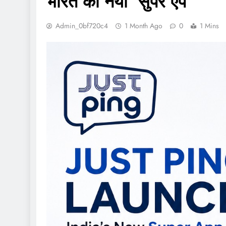
भारत का नया ‘सुपर ऐप’
Admin_0bf720c4
1 Month Ago
0
1 Mins