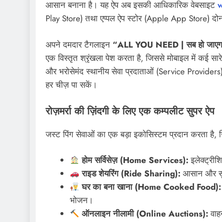
आसान बनाना है। यह ऐप अब इसकी आधिकारिक वेबसाइट
Play Store) तथा एप्पल ऐप स्टोर (Apple App Store) दो
अपने दमदार टैगलाइन
“ALL YOU NEED | सब हो जाएग
एक विस्तृत श्रृंखला पेश करता है, जिससे मोबाइल में कई सारे
और भरोसेमंद स्थानीय सेवा प्रदाताओं (Service Providers) 
TECH
हर चीज़ पा सकें।
नशा विरोधी 100-सप्ताह
भारत ने ग्लासगो में ऐतिहासिक 
रोज़मर्रा की ज़िंदगी के लिए एक कम्पलीट सुपर ऐप
आत की, आर्थिक और
साथ राष्ट्रमंडल खेल 2026 अ
मिला नया बढ़ावा
किया समापन, अहमदाबाद को म
जस्ट पिंग सेवाओं का एक बड़ा इकोसिस्टम प्रदान करता है, जि
कमान
होम सर्विसेज़ (Home Services):
इलेक्ट्रीश
4 days ago
राइड शेयरिंग (Ride Sharing):
आसान और सु
घर का बना खाना (Home Cooked Food):
भोजन।
ऑनलाइन नीलामी (Online Auctions):
वाहन