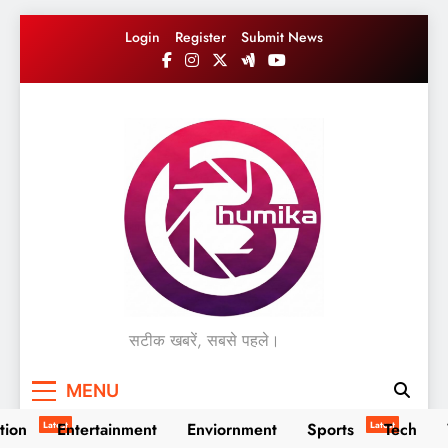
Skip
Login
Register
Submit News
to
content
सटीक खबरें, सबसे पहले।
MENU
tion
Latest
Entertainment
Enviornment
Sports
Latest
Tech