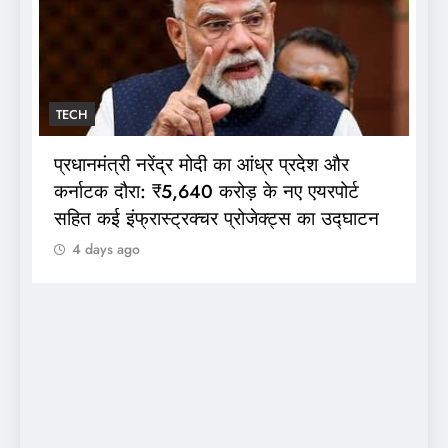
TECH
व्यावसायिक एलपीजी सिलेंडर की कीमतों में बड़ी
और
कटौती: दिल्ली में ₹202 और कोलकाता में ₹209
र्ट
दाम घटे
द्घाटन
4 days ago