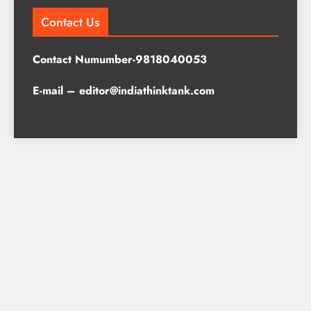
Contact Us
Contact Numumber-9818040053
E-mail – editor@indiathinktank.com