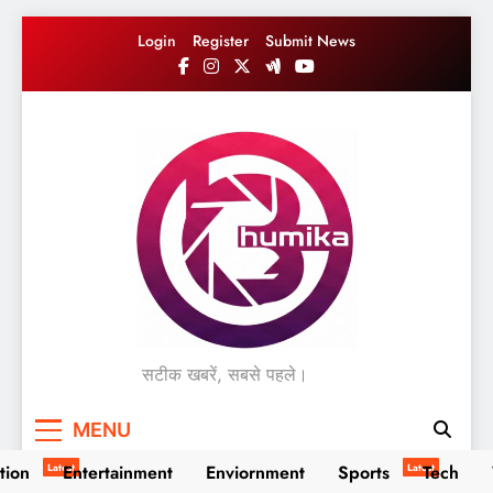
Skip
Login
Register
Submit News
to
content
सटीक खबरें, सबसे पहले।
MENU
tion
Latest
Entertainment
Enviornment
Sports
Latest
Tech